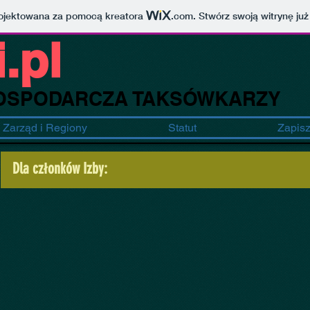
projektowana za pomocą kreatora
.com
. Stwórz swoją witrynę już
.pl
OSPODARCZA TAKSÓWKARZY
Zarząd i Regiony
Statut
Zapisz 
Dla członków Izby: