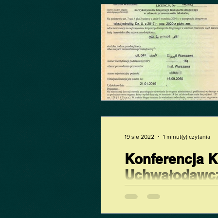
19 sie 2022
1 minut(y) czytania
Konferencja K
Uchwałodawc
Konferencja i prezentacja
taryfowych w warszawskich t