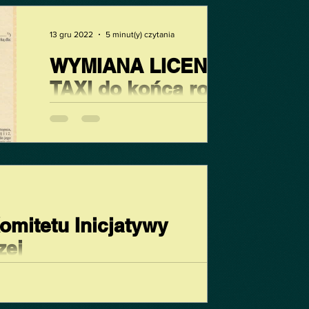
podniesienia stawek maksymalnych
w...
13 gru 2022
5 minut(y) czytania
WYMIANA LICENCJI
TAXI do końca roku
(za www.taryfa.info ) OSTATNI
DZWONEK bo... Nadchodzi NOWY ROK
2023 !!! To nie tylko koniec różnych
spraw i kalendarzowego roku, ale......
omitetu Inicjatywy
zej
 projektu uchwały o zmianie maksymalnych cen
aksówkach. Po konferencji i dyskusji...