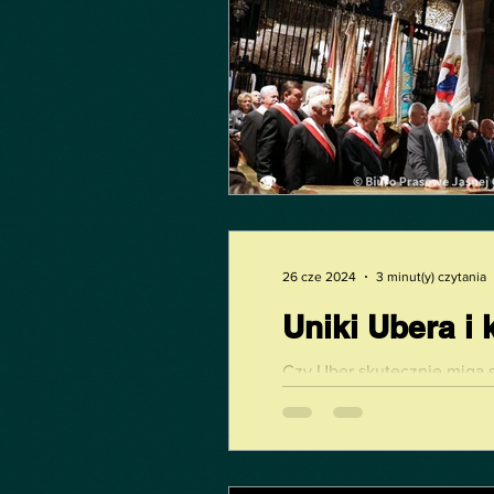
26 cze 2024
3 minut(y) czytania
Uniki Ubera i
Czy Uber skutecznie miga s
jazdy u kierowców? Co groz