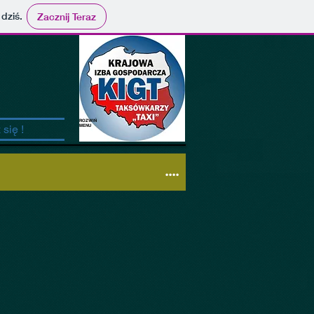
 dziś.
Zacznij Teraz
ROZWIŃ
się !
MENU
....