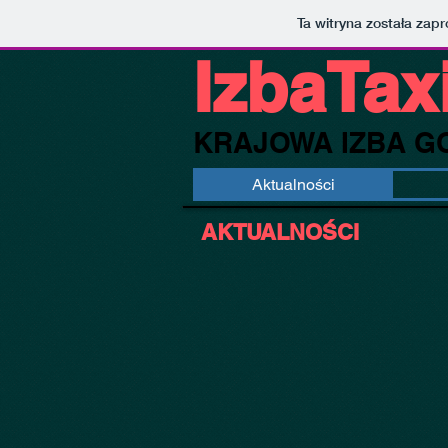
Ta witryna została za
IzbaTaxi
KRAJOWA IZBA
G
Aktualności
AKTUALNOŚCI