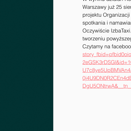
Warszawy już 25 si
projektu Organizacj
spotkania i namawian
Oczywiście IzbaTaxi.
tworzeniu powyższe
Czytamy na faceboo
story_fbid=pfbid
2eGSK3rDSGl&id=10
U7c8ye5UpBMVAn4a
0j4U9DN0R2CEn4d
DgU5ONtrwA&__tn_