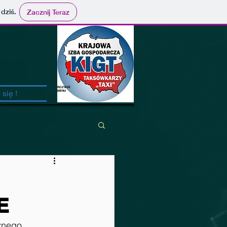
 dziś.
Zacznij Teraz
ROZWIŃ
się !
MENU
E
znego 