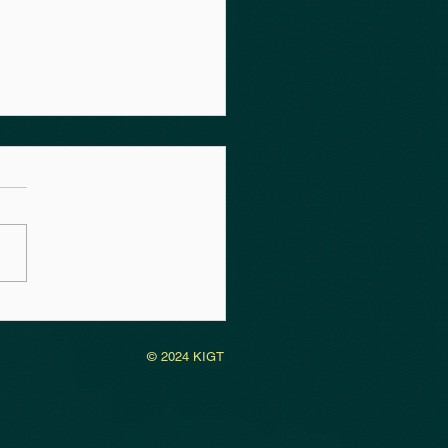
grzymka Taksówkarzy
5
© 2024 KIGT