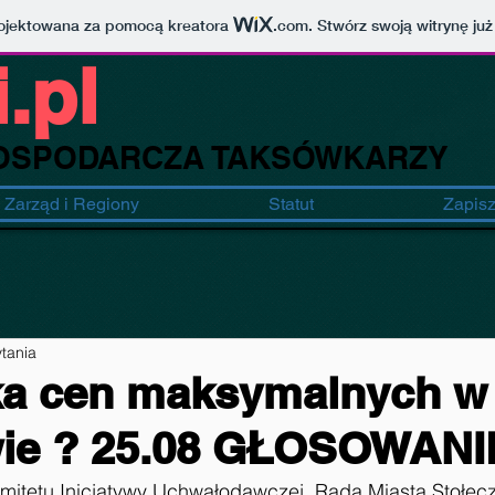
projektowana za pomocą kreatora
.com
. Stwórz swoją witrynę już
.pl
OSPODARCZA TAKSÓWKARZY
Zarząd i Regiony
Statut
Zapisz 
ytania
a cen maksymalnych w
ie ? 25.08 GŁOSOWANI
mitetu Inicjatywy Uchwałodawczej, Rada Miasta Stołec