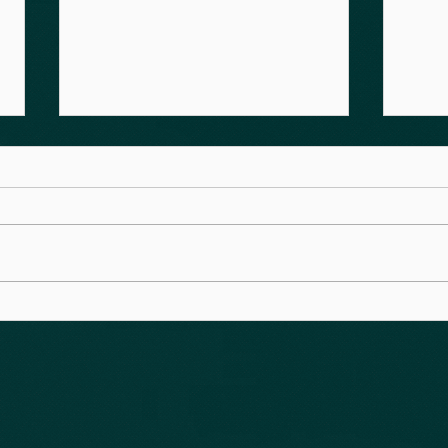
Petycje złożone! Dość
Piel
202
Bezprawia!