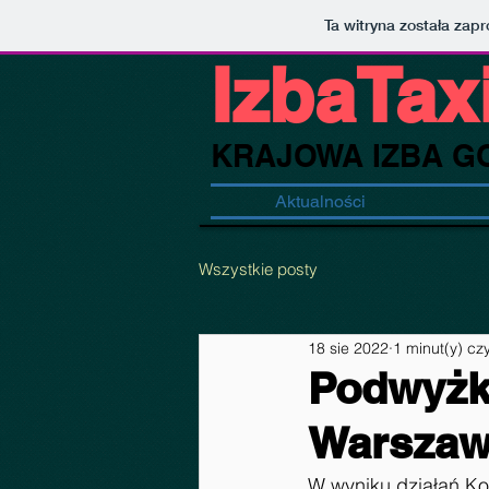
Ta witryna została za
IzbaTaxi
KRAJOWA IZBA
G
Aktualności
Wszystkie posty
18 sie 2022
1 minut(y) cz
Podwyżk
Warszaw
W wyniku działań Ko