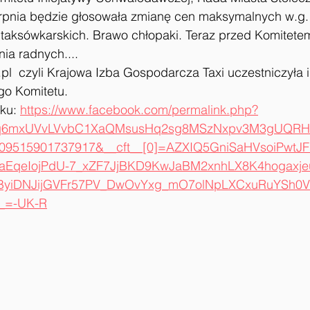
erpnia będzie głosowała zmianę cen maksymalnych w.g.
i taksówkarskich. Brawo chłopaki. Teraz przed Komitet
ia radnych....
pl  czyli Krajowa Izba Gospodarcza Taxi uczestniczyła i
go Komitetu.
ku: 
https://www.facebook.com/permalink.php?
0oiq6mxUVvLVvbC1XaQMsusHq2sg8MSzNxpv3M3gUQR
9515901737917&__cft__[0]=AZXIQ5GniSaHVsoiPwtJ
EqeIojPdU-7_xZF7JjBKD9KwJaBM2xnhLX8K4hogaxje
ByiDNJijGVFr57PV_DwOvYxg_mO7olNpLXCxuRuYSh0
_=-UK-R