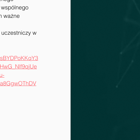
 wspólnego 
em ważne 
 uczestniczy w 
HsBYDPoKKqY3
FHwG_Nlf9qjUe
u-
Va8GgwOThDV